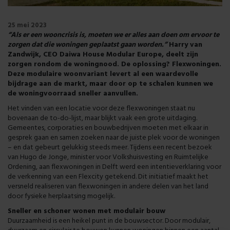
25 mei 2023
“Als er een wooncrisis is, moeten we er alles aan doen om ervoor te
zorgen dat die woningen geplaatst gaan worden.”
Harry van
Zandwijk, CEO Daiwa House Modular Europe, deelt zijn
zorgen rondom de woningnood. De oplossing? Flexwoningen.
Deze modulaire woonvariant levert al een waardevolle
bijdrage aan de markt, maar door op te schalen kunnen we
de woningvoorraad sneller aanvullen.
Het vinden van een locatie voor deze flexwoningen staat nu
bovenaan de to-do-lijst, maar blijkt vaak een grote uitdaging.
Gemeentes, corporaties en bouwbedrijven moeten met elkaar in
gesprek gaan en samen zoeken naar de juiste plek voor de woningen
– en dat gebeurt gelukkig steeds meer. Tijdens een recent bezoek
van Hugo de Jonge, minister voor Volkshuisvesting en Ruimtelijke
Ordening, aan flexwoningen in Delft werd een intentieverklaring voor
de verkenning van een Flexcity getekend. Dit initiatief maakt het
versneld realiseren van flexwoningen in andere delen van het land
door fysieke herplaatsing mogelijk.
Sneller en schoner wonen met modulair bouw
Duurzaamheid is een heikel punt in de bouwsector. Door modulair,