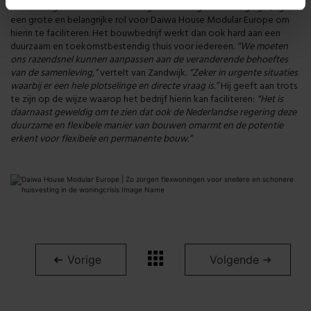
In de huidige markt waarin woningbouw een grote uitdaging is, ligt er
een grote en belangrijke rol voor Daiwa House Modular Europe om
hierin te faciliteren. Het bouwbedrijf werkt dan ook hard aan een
duurzaam en toekomstbestendig thuis voor iedereen.
“We moeten
ons razendsnel kunnen aanpassen aan de veranderende behoeftes
van de samenleving,”
vertelt van Zandwijk.
“Zeker in urgente situaties
waarbij er een hele plotselinge en directe vraag is.”
Hij geeft aan trots
te zijn op de wijze waarop het bedrijf hierin kan faciliteren:
“Het is
daarnaast geweldig om te zien dat ook de Nederlandse regering deze
duurzame en flexibele manier van bouwen omarmt en de potentie
erkent voor flexibele en permanente bouw.”
Vorige
Volgende