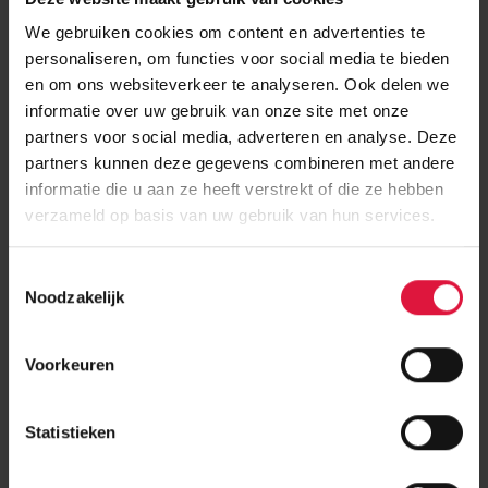
10 dec 2024
We gebruiken cookies om content en advertenties te
Vanaf 1 december is Niels Vergeer weer terug bij Daiwa
personaliseren, om functies voor social media te bieden
House Modular Europe als COO.
en om ons websiteverkeer te analyseren. Ook delen we
Niels heeft afgelopen 3 jaar als operationeel directeur bij Trustan
informatie over uw gebruik van onze site met onze
Bouw Management gewerkt aan vele mooie transformatie en
partners voor social media, adverteren en analyse. Deze
renovatieprojecten. Wij zijn blij Niels met zijn ruime ervaring en
leiderschap weer te mogen verwelkomen bij Daiwa House Modular
partners kunnen deze gegevens combineren met andere
Europe.
informatie die u aan ze heeft verstrekt of die ze hebben
verzameld op basis van uw gebruik van hun services.
”Na een onderbreking van 3 jaar ben ik blij weer terug te zijn bij
Daiwa House Modular Europe om samen met al mijn collega’s
verder te bouwen aan de ontwikkeling van dit mooie bedrijf.”
T
Niels Vergeer
Noodzakelijk
o
e
s
Voorkeuren
t
e
m
Statistieken
m
i