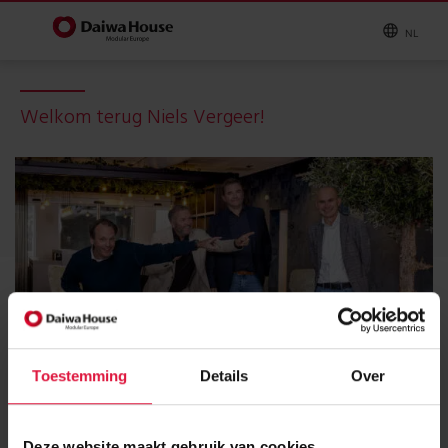
NL
Welkom terug Niels Vergeer!
Toestemming
Details
Over
Deze website maakt gebruik van cookies