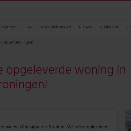
Projecten
ESG
Modulair bouwen
Nieuws
Werken bij
Co
oordoost Groningen!
0e opgeleverde woning in
roningen!
 op aan de Hilmaarweg in Stedum. Met deze oplevering