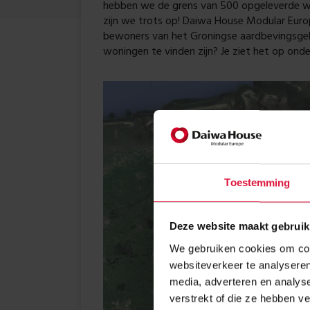
hebben we de grens van 500 opgeleverde w
zijn we trots op! Daiwa House Modular Europ
bewoners van het Groningse aardbevingsge
woningen te vinden zijn? Je ziet het op ond
Toestemming
Deze website maakt gebruik
We gebruiken cookies om cont
websiteverkeer te analyseren
media, adverteren en analys
verstrekt of die ze hebben v