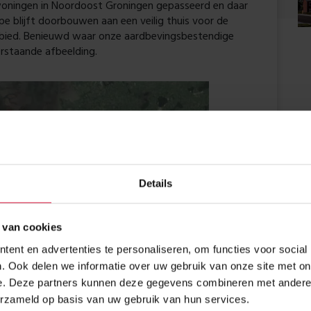
oningen in Noordoost Groningen gepasseerd en daar
e blijft doorbouwen aan een veilig thuis voor de
bied. Benieuwd waar onze aardbevingsbestendige
erstaande afbeelding.
Details
 van cookies
ent en advertenties te personaliseren, om functies voor social
. Ook delen we informatie over uw gebruik van onze site met on
e. Deze partners kunnen deze gegevens combineren met andere i
erzameld op basis van uw gebruik van hun services.