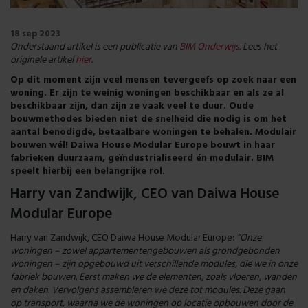
18 sep 2023
Onderstaand artikel is een publicatie van
BIM Onderwijs
. Lees het
originele artikel
hier
.
Op dit moment zijn veel mensen tevergeefs op zoek naar een
woning. Er zijn te weinig woningen beschikbaar en als ze al
beschikbaar zijn, dan zijn ze vaak veel te duur. Oude
bouwmethodes bieden niet de snelheid die nodig is om het
aantal benodigde, betaalbare woningen te behalen. Modulair
bouwen wél! Daiwa House Modular Europe bouwt in haar
fabrieken duurzaam, geïndustrialiseerd én modulair. BIM
speelt hierbij een belangrijke rol.
Harry van Zandwijk, CEO van Daiwa House
Modular Europe
Harry van Zandwijk, CEO Daiwa House Modular Europe:
“Onze
woningen – zowel appartementengebouwen als grondgebonden
woningen – zijn opgebouwd uit verschillende modules, die we in onze
fabriek bouwen. Eerst maken we de elementen, zoals vloeren, wanden
en daken. Vervolgens assembleren we deze tot modules. Deze gaan
op transport, waarna we de woningen op locatie opbouwen door de