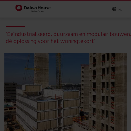
NL
‘Geïndustrialiseerd, duurzaam en modulair bouwen:
dé oplossing voor het woningtekort’