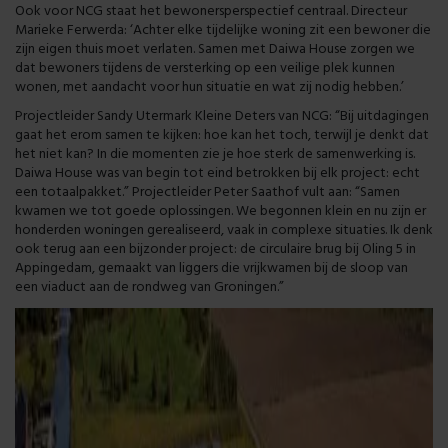
Ook voor NCG staat het bewonersperspectief centraal. Directeur
Marieke Ferwerda: ‘Achter elke tijdelijke woning zit een bewoner die
zijn eigen thuis moet verlaten. Samen met Daiwa House zorgen we
dat bewoners tijdens de versterking op een veilige plek kunnen
wonen, met aandacht voor hun situatie en wat zij nodig hebben.’
Projectleider Sandy Utermark Kleine Deters van NCG: “Bij uitdagingen
gaat het erom samen te kijken: hoe kan het toch, terwijl je denkt dat
het niet kan? In die momenten zie je hoe sterk de samenwerking is.
Daiwa House was van begin tot eind betrokken bij elk project: echt
een totaalpakket.” Projectleider Peter Saathof vult aan: “Samen
kwamen we tot goede oplossingen. We begonnen klein en nu zijn er
honderden woningen gerealiseerd, vaak in complexe situaties. Ik denk
ook terug aan een bijzonder project: de circulaire brug bij Oling 5 in
Appingedam, gemaakt van liggers die vrijkwamen bij de sloop van
een viaduct aan de rondweg van Groningen.”