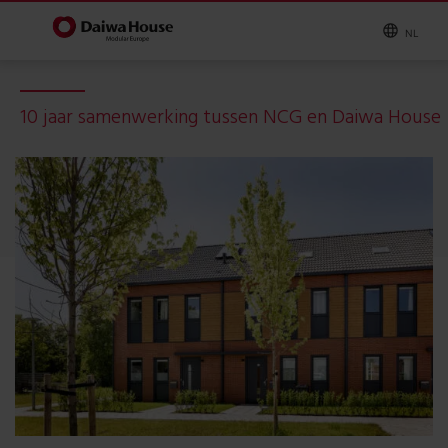
NL
10 jaar samenwerking tussen NCG en Daiwa House