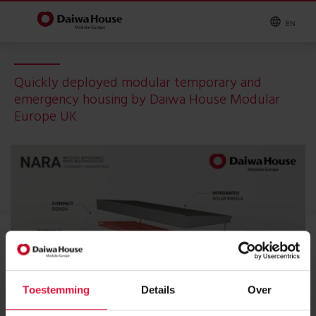
EN
Quickly deployed modular temporary and
emergency housing by Daiwa House Modular
Europe UK
Toestemming
Details
Over