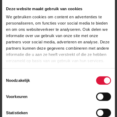
Deze website maakt gebruik van cookies
We gebruiken cookies om content en advertenties te
personaliseren, om functies voor social media te bieden
en om ons websiteverkeer te analyseren. Ook delen we
informatie over uw gebruik van onze site met onze
partners voor social media, adverteren en analyse. Deze
partners kunnen deze gegevens combineren met andere
informatie die u aan ze heeft verstrekt of die ze hebben
21 Oct 2025
The crisis is not going away, temporary accommodation and
verzameld op basis van uw gebruik van hun services.
emergency housing solutions is the quickest solution to tackle
homelessness. Daiwa House Modular Europe UK’s ready to go
T
National Affordable Rapid Accommodation
(NARA) solutions
provide 1, 2 and 3 bed homes for all. The full product offering,
Noodzakelijk
o
including our modular housing UK and modular construction UK
e
solutions, can be seen in our new brochure.
s
Voorkeuren
t
e
m
Statistieken