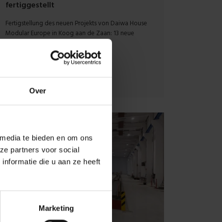
fertiggestellt
Fertigstellung des neuen Projekts von Daiwa House
Modular Europe in Koog aan de Zaan: 13 neue
modulare Häuser.
Over
 media te bieden en om ons
ze partners voor social
nformatie die u aan ze heeft
Marketing