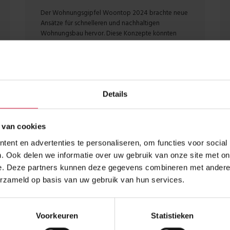
Der Wohnungsgipfel Woontop 2024 brachte neue
Ansätze für schnelleren und nachhaltigen
Wohnungsbau hervor. Diese Konzepte könnten
auch in Deutschland Chancen bieten, um die
Wohnungsnot effektiv zu bekämpfen.
Details
 van cookies
ent en advertenties te personaliseren, om functies voor social
. Ook delen we informatie over uw gebruik van onze site met on
e. Deze partners kunnen deze gegevens combineren met andere i
erzameld op basis van uw gebruik van hun services.
Voorkeuren
Statistieken