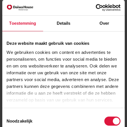
Toestemming
Details
Over
Deze website maakt gebruik van cookies
We gebruiken cookies om content en advertenties te
personaliseren, om functies voor social media te bieden
en om ons websiteverkeer te analyseren. Ook delen we
informatie over uw gebruik van onze site met onze
partners voor social media, adverteren en analyse. Deze
Zentrale Themen der Real Estate Arena
partners kunnen deze gegevens combineren met andere
2026
informatie die u aan ze heeft verstrekt of die ze hebben
verzameld op basis van uw gebruik van hun services.
Das vielfältige Bühnenprogramm der Real Estate Arena setzte klare
Schwerpunkte auf die aktuellen Herausforderungen und Chancen der
Branche. Im Mittelpunkt standen insbesondere:
T
Noodzakelijk
Bezahlbarer Wohnraum und Wohnungsbau
o