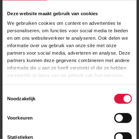
Deze website maakt gebruik van cookies
We gebruiken cookies om content en advertenties te
personaliseren, om functies voor social media te bieden
en om ons websiteverkeer te analyseren. Ook delen we
informatie over uw gebruik van onze site met onze
partners voor social media, adverteren en analyse. Deze
partners kunnen deze gegevens combineren met andere
informatie die u aan ze heeft verstrekt of die ze hebben
verzameld op basis van uw gebruik van hun services.
Bedankt!
T
Bedankt voor je interesse in onze projectcasus!
Noodzakelijk
o
e
s
Bekijk hier de projectcasus Balpol IV
Voorkeuren
t
e
m
Statistieken