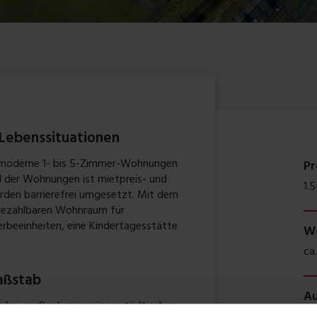
Lebenssituationen
 moderne 1- bis 5-Zimmer-Wohnungen
Pr
il der Wohnungen ist mietpreis- und
1.
rden barrierefrei umgesetzt. Mit dem
bezahlbaren Wohnraum für
erbeeinheiten, eine Kindertagesstätte
Wo
ca
aßstab
Au
 bei großvolumigen innerstädtischen