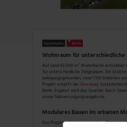
Apartments
Berlin
Wohnraum für unterschiedliche 
Auf rund 63.500 m² Wohnfläche entstehen
für unterschiedliche Zielgruppen. Ein Großte
belegungsgebunden, rund 1.100 Einheiten we
Projekt schafft die
Gewobag
zusätzlichen 
Berlin. Ergänzt wird das Quartier durch Gew
sowie Nahversorgungsangebote.
Modulares Bauen im urbanen M
Das Projekt zeigt, wie
modulares Bauen
auch