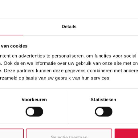
G
kann. Durch die industrielle
allele Ausführung der Arbeiten auf der
. Gleichzeitig werden Baustellenverkehr,
Ge
d minimiert.
Details
4.
ft
 van cookies
Nachhaltigkeit
eine zentrale Rolle.
ie Regenrückhaltesysteme unterstützen
ent en advertenties te personaliseren, om functies voor social
agen zur Klimaanpassung im urbanen
. Ook delen we informatie over uw gebruik van onze site met on
 eine DGNB-Gold-Zertifizierung
e. Deze partners kunnen deze gegevens combineren met andere i
erzameld op basis van uw gebruik van hun services.
iele der Kreislaufwirtschaft: Viele der
ückbaufähig, langlebig und auf
Voorkeuren
Statistieken
industrielle Vorfertigung können
ialabfälle reduziert werden. Damit
ag zu einem nachhaltigen und
Selectie toestaan