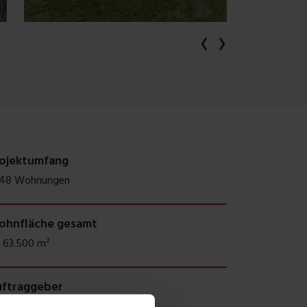
‹
›
ojektumfang
548 Wohnungen
hnfläche gesamt
. 63.500 m²
ftraggeber