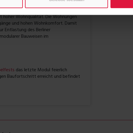
r Wohnraum
mit hoher Wohnqualität. Die Wohnungen
Zugänge und hohen Wohnkomfort. Damit
ur Entlastung des Berliner
 modularer Bauweisen im
elfests
das letzte Modul feierlich
gen Baufortschritt erreicht und befindet