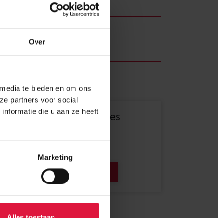
ewobag
plante Fertigstellung
Over
 Quartal 2026 / 1. Quartal 2027
 media te bieden en om ons
ze partners voor social
nformatie die u aan ze heeft
Planen Sie ein modulares
Wohnprojekt?
Marketing
Jetzt Beratung anfragen
Alles toestaan