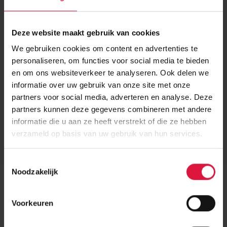
Deze website maakt gebruik van cookies
We gebruiken cookies om content en advertenties te
personaliseren, om functies voor social media te bieden
en om ons websiteverkeer te analyseren. Ook delen we
informatie over uw gebruik van onze site met onze
partners voor social media, adverteren en analyse. Deze
partners kunnen deze gegevens combineren met andere
informatie die u aan ze heeft verstrekt of die ze hebben
Dank voor je aanvraag
verzameld op basis van uw gebruik van hun services.
Hartelijk dank voor je interesse in een bezoek aan ons
T
Noodzakelijk
Experience Center. Onze adviseurs nemen snel contact
o
met je op om je bezoek in te plannen. Binnen enkele
e
momenten ontvang je een e-mail met een overzicht
s
Voorkeuren
van je aanvraag en gegevens.
t
e